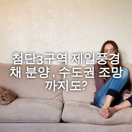
첨단3구역 제일풍경
채 분양 , 수도권 조망
까지도?